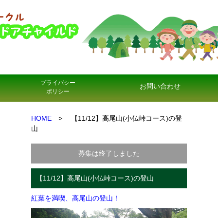
プライバシー
お問い合わせ
ポリシー
HOME
> 【11/12】高尾山(小仏峠コース)の登
山
募集は終了しました
【11/12】高尾山(小仏峠コース)の登山
紅葉を満喫、高尾山の登山！