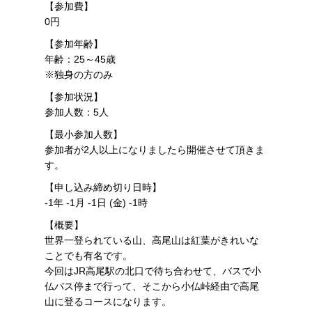
【参加費】
0円
【参加年齢】
年齢：25～45歳
※独身の方のみ
【参加状況】
参加人数：5人
【最小参加人数】
参加者が2人以上になりましたら開催させて頂きま
す。
【申し込み締め切り日時】
-1年 -1月 -1日 (金) -1時
【概要】
世界一登られている山、高尾山は紅葉がきれいな
ことでも有名です。
今回はJR高尾駅の北口で待ち合わせて、バスで小
仏バス停まで行って、そこから小仏峠経由で高尾
山に登るコースになります。